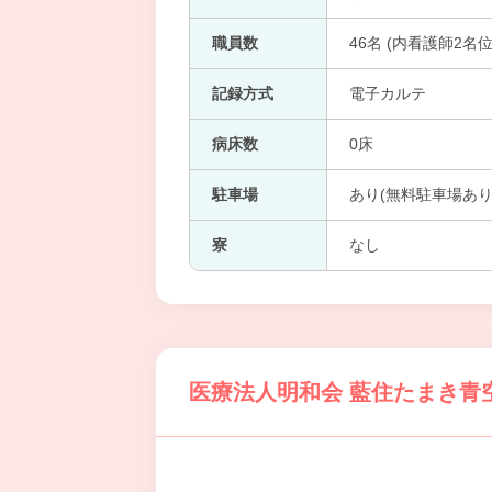
職員数
46名 (内看護師2名位
記録方式
電子カルテ
病床数
0床
駐車場
あり(無料駐車場あり
寮
なし
医療法人明和会 藍住たまき青