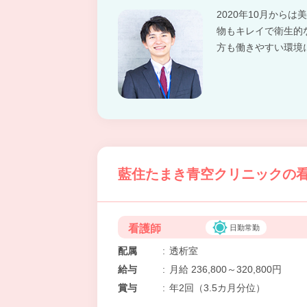
2020年10月から
物もキレイで衛生的
方も働きやすい環境
藍住たまき青空クリニックの看
看護師
日勤常勤
配属
:
透析室
給与
:
月給 236,800～320,800円
賞与
:
年2回（3.5カ月分位）