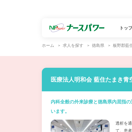
トッ
ホーム
求人を探す
徳島県
板野郡藍
医療法人明和会 藍住たまき青
内科全般の外来診療と徳島県内屈指の
います。
透析を通
て、患者