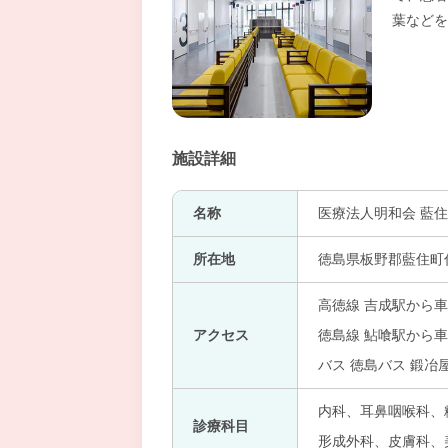
葉などを
施設詳細
名称
医療法人明和会 藍
所在地
徳島県板野郡藍住町住
高徳線 吉成駅から車
アクセス
徳島線 鮎喰駅から車
バス 徳島バス 鍛冶
内科、耳鼻咽喉科、
診療科目
形成外科、皮膚科、