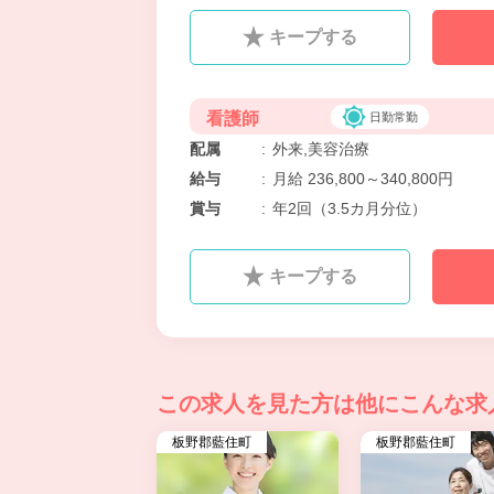
キープする
看護師
日勤常勤
配属
:
外来,美容治療
給与
:
月給 236,800～340,800円
賞与
:
年2回（3.5カ月分位）
キープする
この求人を見た方は
他にこんな求
板野郡藍住町
板野郡藍住町