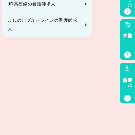
JR高徳線の看護師求人
0
よしの川ブルーラインの看護師求
人
求人
最近見た
0
検索条件
保存した
0