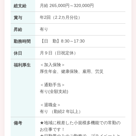
月給 265,000円～320,000円
総支給
年2回（2.2カ月分位）
賞与
有り
昇給
【日 勤】8:30～17:30
勤務時間
月９日（日祝定休）
休日
＜加入保険＞
福利厚生
厚生年金、健康保険、雇用、労災
＜通勤手当＞
有り(全額支給)
＜退職金＞
有り （勤続2 年以上）
★地域に根差した小規模多機能での常勤の
備考
お仕事です！
★日勤帯のみのご勤務で、プライベートと