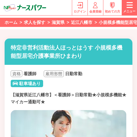
メニュー
ログイン
会員登録
初めての方
ホーム
求人を探す
滋賀県
近江八幡市
小規模多機能型居
特定非営利活動法人ほっとはうす 小規模多機
能型居宅介護事業所ひまわり
資格
看護師
雇用形態
日勤常勤
駐車場あり
【滋賀県近江八幡市】＜看護師＞日勤常勤★小規模多機能★
マイカー通勤可★