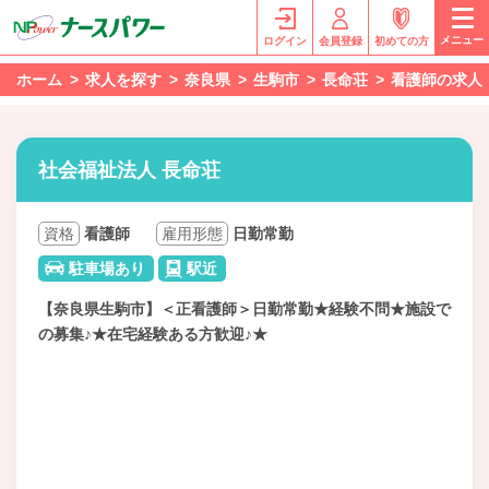
メニュー
ログイン
会員登録
初めての方
ホーム
求人を探す
奈良県
生駒市
長命荘
看護師の求人
社会福祉法人 長命荘
資格
看護師
雇用形態
日勤常勤
駐車場あり
駅近
【奈良県生駒市】＜正看護師＞日勤常勤★経験不問★施設で
の募集♪★在宅経験ある方歓迎♪★