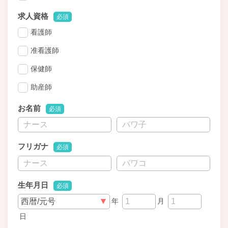
求人資格
必須
看護師
准看護師
保健師
助産師
お名前
必須
フリガナ
必須
生年月日
必須
年
月
日