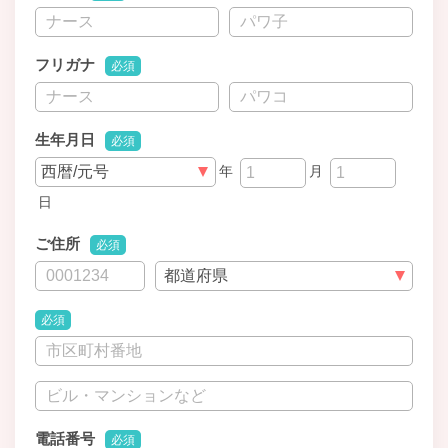
フリガナ
必須
生年月日
必須
年
月
日
ご住所
必須
必須
電話番号
必須