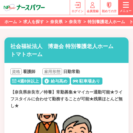
メニュー
ログイン
会員登録
初めての方
ホーム
求人を探す
奈良県
奈良市
特別養護老人ホーム 
社会福祉法人 博遊会 特別養護老人ホーム
トマトホーム
資格
看護師
雇用形態
日勤常勤
4週8休以上
給与高め
駐車場あり
【奈良県奈良市／特養】常勤募集★マイカー通勤可能★ライ
フスタイルに合わせて勤務することが可能★残業ほとんど無
し★