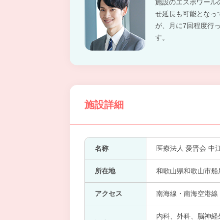
施設のエスポワール
せ延長も可能となっ
が、月に7回程度行
す。
施設詳細
名称
医療法人 愛晋会 中
所在地
和歌山県和歌山市船所
アクセス
南海線・南海空港線・
内科、外科、脳神経