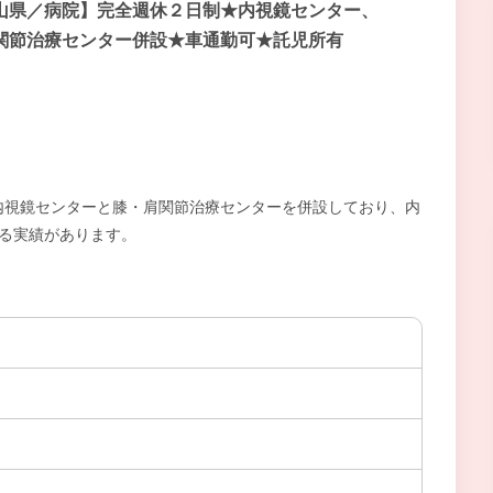
山県／病院】完全週休２日制★内視鏡センター、
関節治療センター併設★車通勤可★託児所有
内視鏡センターと膝・肩関節治療センターを併設しており、内
える実績があります。