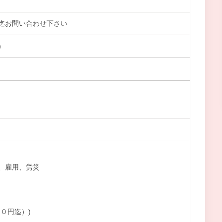
迄お問い合わせ下さい
）
、雇用、労災
０円迄）)