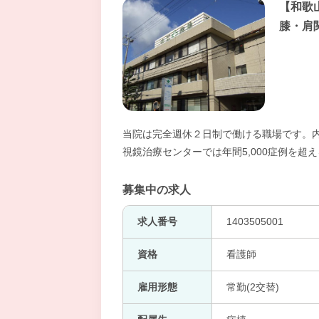
【和歌
膝・肩
当院は完全週休２日制で働ける職場です。
視鏡治療センターでは年間5,000症例を超
募集中の求人
求人番号
1403505001
資格
看護師
雇用形態
常勤(2交替)