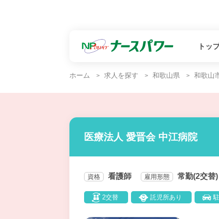
トッ
ホーム
求人を探す
和歌山県
和歌山
医療法人 愛晋会 中江病院
看護師
常勤(2交替)
資格
雇用形態
2交替
託児所あり