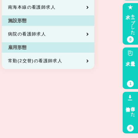
南海本線の看護師求人
求人
キープした
施設形態
病院の看護師求人
0
雇用形態
求人
最近見た
常勤(2交替)の看護師求人
1
検索条件
保存した
0