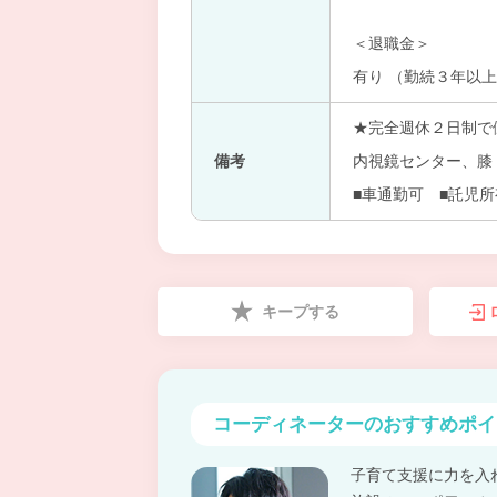
＜退職金＞
有り （勤続３年以
★完全週休２日制で
備考
内視鏡センター、膝
■車通勤可 ■託児
キープする
コーディネーターの
おすすめポイ
子育て支援に力を入