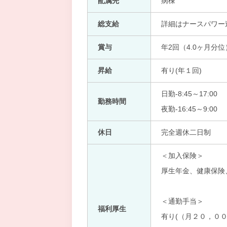
配属先
病棟
総支給
詳細はナースパワー
賞与
年2回（4.0ヶ月分位
昇給
有り(年１回)
日勤-8:45～17:00
勤務時間
夜勤-16:45～9:00
休日
完全週休二日制
＜加入保険＞
厚生年金、健康保険
＜通勤手当＞
福利厚生
有り(（月２０，００