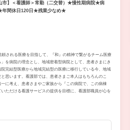
山市】＜看護師＞常勤（二交替）★慢性期病院★病
★年間休日120日★残業少なめ★
信頼される医療を目指して、『和』の精神で繋がるチーム医療
る」を病院の理念とし、地域密着型病院として、患者さまにき
病院完結型医療から地域完結型の医療に移行している今、地域
だと思います。看護部では、患者さまご本人はもちろんのこ
第一に考え、患者さまやご家族から『この病院で、この病棟
ていただける看護サービスの提供を目標に、看護部職員が心を