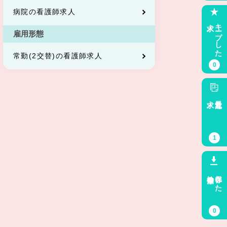
病院の看護師求人
求人
キープした
雇用形態
常勤(2交替)の看護師求人
0
求人
最近見た
1
検索条件
保存した
0