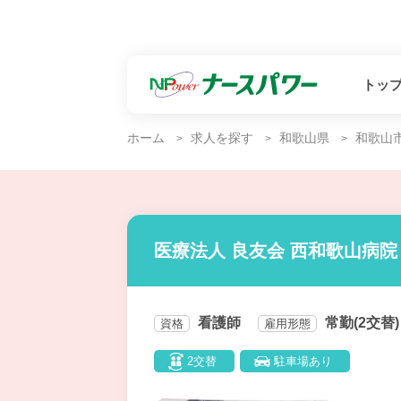
トッ
ホーム
求人を探す
和歌山県
和歌山
医療法人 良友会 西和歌山病院
看護師
常勤(2交替)
資格
雇用形態
2交替
駐車場あり