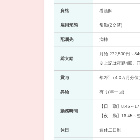
資格
看護師
雇用形態
常勤(2交替)
配属先
病棟
月給 272,500円～34
総支給
※上記は夜勤4回、
賞与
年2回（4.0カ月分位
昇給
有り(年一回)
【日 勤】8:45～17:
勤務時間
【夜 勤】16:45～翌
休日
週休二日制