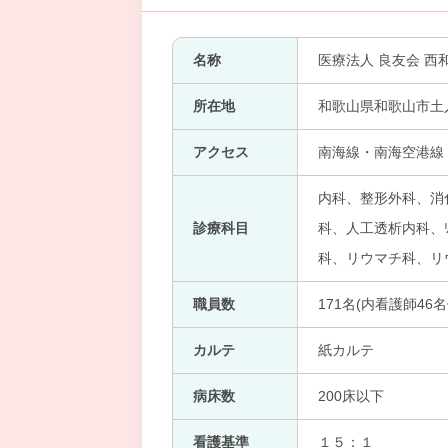
名称
医療法人 良友会 西
所在地
和歌山県和歌山市土
アクセス
南海線・南海空港線・
内科、整形外科、消
診療科目
科、人工透析内科、ﾘ
科、リウマチ科、リ
職員数
171名(内看護師46名
カルテ
紙カルテ
病床数
200床以下
看護基準
１５：１