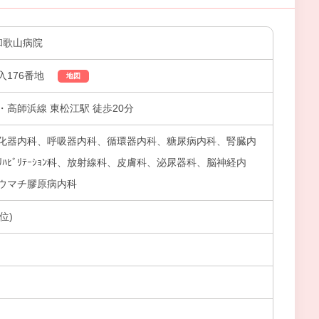
和歌山病院
入176番地
地図
高師浜線 東松江駅 徒歩20分
化器内科、呼吸器内科、循環器内科、糖尿病内科、腎臓内
ﾊﾋﾞﾘﾃｰｼｮﾝ科、放射線科、皮膚科、泌尿器科、脳神経内
ウマチ膠原病内科
位)