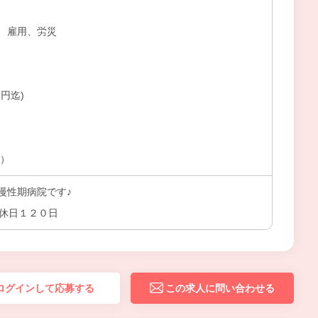
、雇用、労災
円迄)
上）
慢性期病院です♪
間休日１２０日
ログインして応募する
この求人に問い合わせる