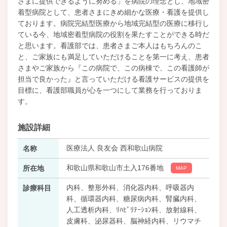
さまに提供できるように努める」を病院の理念とし、地域密
着型病院として、患者さまにきめ細かな医療・看護を提供し
ております。病院完結型医療から地域完結型の医療に移行し
ている今、地域密着型病院の役割を果たすことができる時だ
と思います。看護部では、患者さまご本人はもちろんのこ
と、ご家族にも満足していただけることを第一に考え、患者
さまやご家族から『この病院で、この病棟で、この看護師が
担当で良かった』と言っていただける看護サービスの提供を
目標に、看護部職員が心を一つにして業務を行っておりま
す。
施設詳細
医療法人 良友会 西和歌山病院
名称
和歌山県和歌山市土入176番地
所在地
MAP
内科、整形外科、消化器内科、呼吸器内
診療科目
科、循環器内科、糖尿病内科、腎臓内科、
人工透析内科、ﾘﾊﾋﾞﾘﾃｰｼｮﾝ科、放射線科、
皮膚科、泌尿器科、脳神経内科、リウマチ