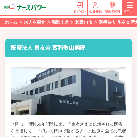
メニュー
ログイン
会員登録
初めての方
ホーム
求人を探す
和歌山県
和歌山市
医療法人 良友会 
医療法人 良友会 西和歌山病院
当院は、昭和56年開院以来、「患者さまに信頼される医療
を目指して、『和』の精神で繋がるチーム医療を全ての患者