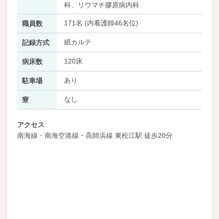
科、リウマチ膠原病内科
171名 (内看護師46名位)
職員数
紙カルテ
記録方式
120床
病床数
あり
駐車場
なし
寮
アクセス
南海線・南海空港線・高師浜線 東松江駅 徒歩20分