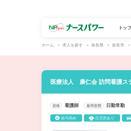
トッ
ホーム
求人を探す
奈良県
奈良市
医療法人 康仁会 訪問看護ス
看護師
日勤常勤
資格
雇用形態
給与高め
託児所あり