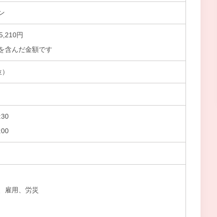
ン
5,210円
を含んだ金額です
位）
30
00
、雇用、労災