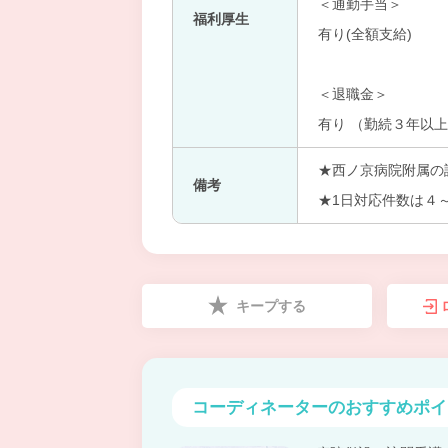
＜通勤手当＞
福利厚生
有り(全額支給)
＜退職金＞
有り （勤続３年以
★西ノ京病院附属の
備考
★1日対応件数は４
キープする
コーディネーターの
おすすめポイ