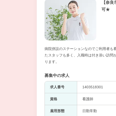
【奈良
可★
病院併設のステーションなのでご利用者も看
たスタッフも多く、入職時は付き添い訪問
ります。
募集中の求人
求人番号
1403518301
資格
看護師
雇用形態
日勤常勤