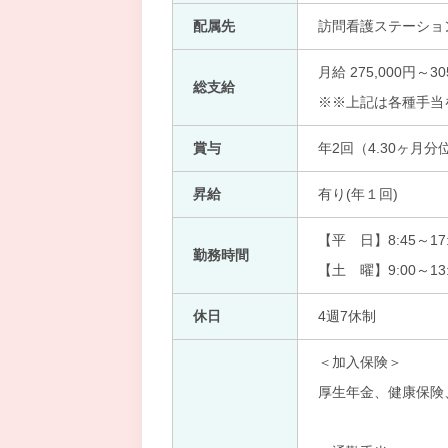
配属先
訪問看護ステーショ
月給 275,000円～30
総支給
※※上記は各種手当
賞与
年2回（4.30ヶ月分
昇給
有り(年１回)
【平 日】8:45～17:
勤務時間
【土 曜】9:00～13:
休日
4週7休制
＜加入保険＞
厚生年金、健康保険