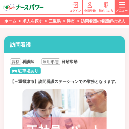
メニュー
ログイン
会員登録
初めての方
ホーム
求人を探す
三重県
津市
訪問看護の看護師の求人
訪問看護
資格
看護師
雇用形態
日勤常勤
駐車場あり
【三重県津市】訪問看護ステーションでの業務となります。