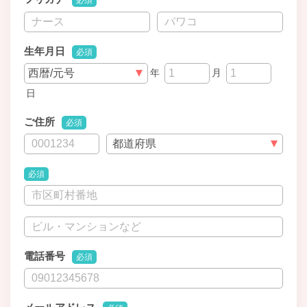
必須
生年月日
必須
年
月
日
ご住所
必須
必須
電話番号
必須