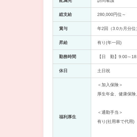
配属先
訪問看護
総支給
280,000円位～
賞与
年2回（3.0カ月分位
昇給
有り(年一回)
勤務時間
【日 勤】9:00～18:
休日
土日祝
＜加入保険＞
厚生年金、健康保険
＜通勤手当＞
福利厚生
有り(社用車で代用)