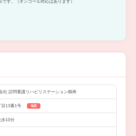
みです。（オンコール対応はあります）
会社 訪問看護リハビリステーション鶴寿
目13番1号
地図
徒歩10分