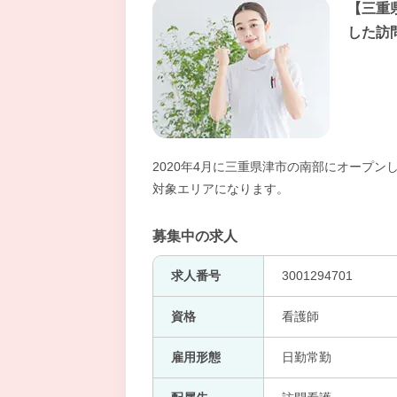
【三重
した訪
2020年4月に三重県津市の南部にオープ
対象エリアになります。
募集中の求人
求人番号
3001294701
資格
看護師
雇用形態
日勤常勤