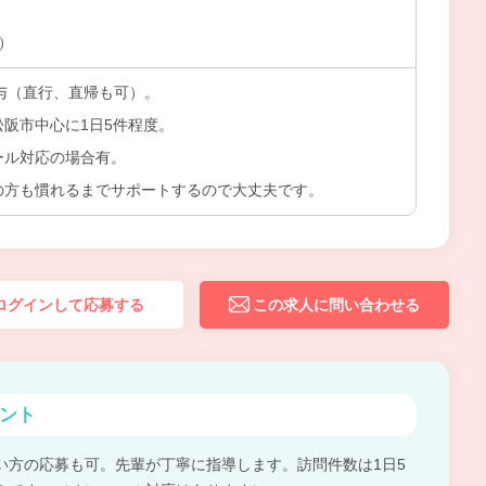
上）
貸与（直行、直帰も可）。
松阪市中心に1日5件程度。
ール対応の場合有。
の方も慣れるまでサポートするので大丈夫です。
ログインして応募する
この求人に問い合わせる
ント
い方の応募も可。先輩が丁寧に指導します。訪問件数は1日5