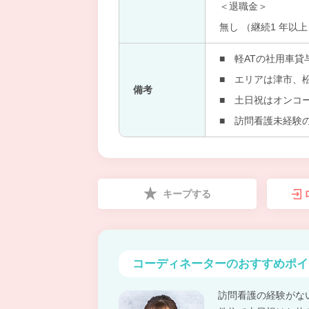
＜退職金＞
無し （継続1 年以
■ 軽ATの社用車
■ エリアは津市、
備考
■ 土日祝はオンコ
■ 訪問看護未経験
キープする
コーディネーターの
おすすめポイ
訪問看護の経験がな