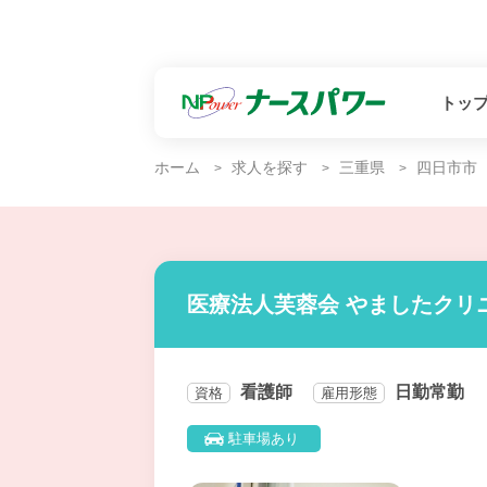
トッ
ホーム
求人を探す
三重県
四日市市
医療法人芙蓉会 やましたクリ
看護師
日勤常勤
資格
雇用形態
駐車場あり