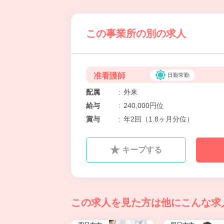
この事業所の別の求人
准看護師
日勤常勤
配属
:
外来
給与
:
240,000円位
賞与
:
年2回（1.8ヶ月分位）
キープする
この求人を見た方は
他にこんな求