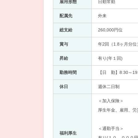
雇用形態
日勤常勤
配属先
外来
総支給
260,000円位
賞与
年2回（1.8ヶ月分位
昇給
有り(年１回)
勤務時間
【日 勤】8:30～19:
休日
週休二日制
＜加入保険＞
厚生年金、雇用、労
＜通勤手当＞
福利厚生
有り(１０，０００円