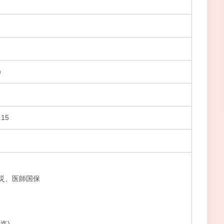
）
15
災、医師国保
迄)