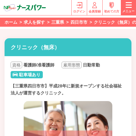
メニュー
ログイン
会員登録
初めての方
ホーム
求人を探す
三重県
四日市市
クリニック（無床）の
クリニック（無床）
資格
看護師/准看護師
雇用形態
日勤常勤
駐車場あり
【三重県四日市市】平成28年に新規オープンする社会福祉
法人が運営するクリニック。