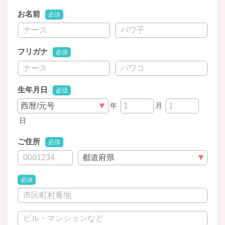
お名前
必須
フリガナ
必須
生年月日
必須
年
月
日
ご住所
必須
必須