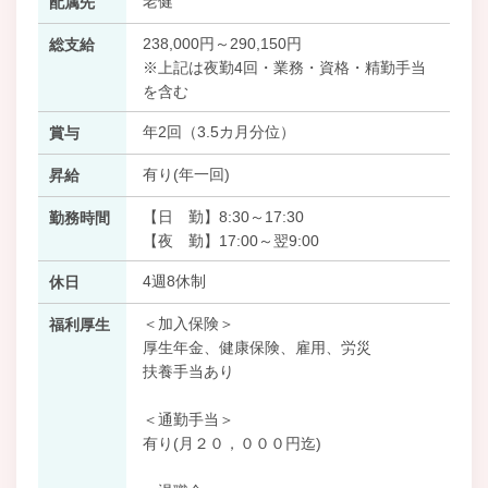
老健
配属先
238,000円～290,150円
総支給
※上記は夜勤4回・業務・資格・精勤手当
を含む
年2回（3.5カ月分位）
賞与
有り(年一回)
昇給
【日 勤】8:30～17:30
勤務時間
【夜 勤】17:00～翌9:00
4週8休制
休日
＜加入保険＞
福利厚生
厚生年金、健康保険、雇用、労災
扶養手当あり
＜通勤手当＞
有り(月２０，０００円迄)