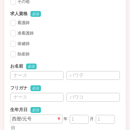
その他
求人資格
必須
看護師
准看護師
保健師
助産師
お名前
必須
フリガナ
必須
生年月日
必須
年
月
日