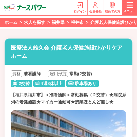
メニュー
ログイン
会員登録
初めての方
ホーム
求人を探す
福井県
福井市
介護老人保健施設ひか
医療法人雄久会 介護老人保健施設ひかりケア
ホーム
資格
准看護師
雇用形態
常勤(2交替)
2交替
4週8休以上
駐車場あり
【福井県福井市】＜准看護師＞常勤募集（２交替）★病院系
列の老健施設★マイカー通勤可★残業ほとんど無し★