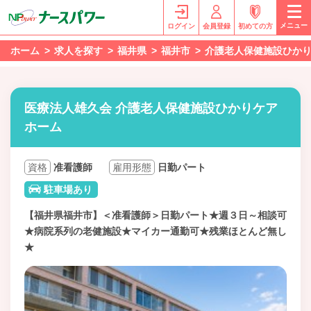
メニュー
ログイン
会員登録
初めての方
ホーム
求人を探す
福井県
福井市
介護老人保健施設ひか
医療法人雄久会 介護老人保健施設ひかりケア
ホーム
資格
准看護師
雇用形態
日勤パート
駐車場あり
【福井県福井市】＜准看護師＞日勤パート★週３日～相談可
★病院系列の老健施設★マイカー通勤可★残業ほとんど無し
★