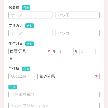
お名前
必須
フリガナ
必須
生年月日
必須
年
月
日
ご住所
必須
必須