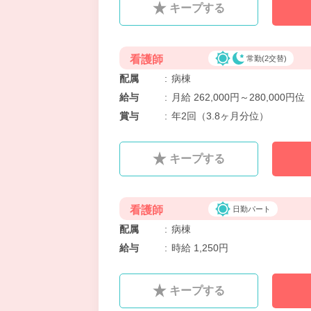
キープする
看護師
常勤(2交替)
配属
:
病棟
給与
:
月給 262,000円～280,000円位
賞与
:
年2回（3.8ヶ月分位）
キープする
看護師
日勤パート
配属
:
病棟
給与
:
時給 1,250円
キープする