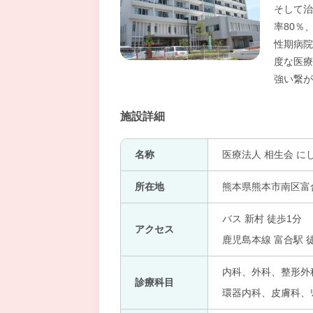
そして治
率80％
性期病院
度な医療
強い繋が
施設詳細
名称
医療法人 相生会 に
所在地
熊本県熊本市南区富合
バス 新村 徒歩1分
アクセス
鹿児島本線 富合駅 
内科、外科、整形外
診療科目
環器内科、皮膚科、ﾘ