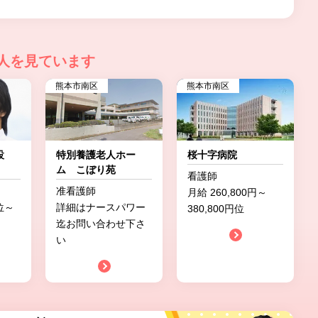
人を見ています
熊本市南区
熊本市南区
施設
特別養護老人ホー
桜十字病院
ム こぼり苑
看護師
准看護師
月給 260,800円～
円位～
詳細はナースパワー
380,800円位
迄お問い合わせ下さ
い