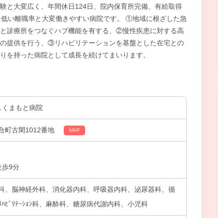
験と大変広く、年間休日124日、院内保育所完備、有給取得
、低い離職率と大変働きやすい病院です。 ①地域に根ざした急
と診療所をつなぐハブ機能を有する、②慢性疾患に対する高
の提供を行う、③リハビリテーションを基盤とした在宅との
りを持った病院として成長を続けてまいります。
しくまもと病院
町古閑1012番地
MAP
徒歩9分
科、脳神経外科、消化器内科、呼吸器内科、泌尿器科、循
ﾊﾋﾞﾘﾃｰｼｮﾝ科、麻酔科、糖尿病代謝内科、小児科