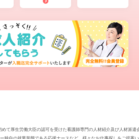
本で初めて厚生労働大臣の認可を受けた看護師専門の人材紹介及び人材派
ー独自の就業形態である応援ナースなど、様々なお仕事探しをご提案い