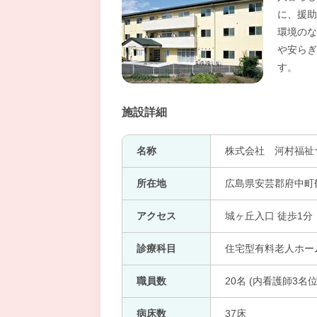
に、援助
環境のな
や安らぎ
す。
施設詳細
名称
株式会社 河村福祉
所在地
広島県安芸郡府中町鶴
アクセス
城ヶ丘入口 徒歩1分
診療科目
住宅型有料老人ホー
職員数
20名 (内看護師3名位
病床数
37床