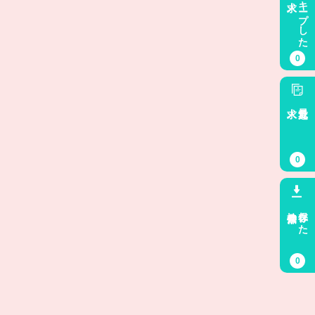
キープした
0
求人
最近見た
0
検索条件
保存した
0