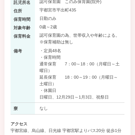
認可保育園 このみ保育園(院外)
託児所名
宇都宮市平出町435
住所
日勤のみ
保育時間
0歳～2歳
対象年齢
認可保育園の為、世帯収入や年齢による。
保育料金
※保育補助は無し
・定員48名
備考
・保育時間
通常保育 7：00～18：00（月曜日～土
曜日）
延長保育 18：00～19：00（月曜日～
土曜日）
・休園日
日曜日、12月29日～1月3日、祝祭日
なし
寮
アクセス
宇都宮線、烏山線、日光線 宇都宮駅よりバス20分 徒歩1分