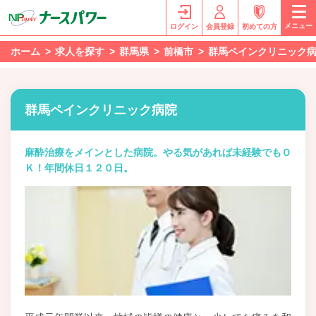
メニュー
ログイン
会員登録
初めての方
ホーム
求人を探す
群馬県
前橋市
群馬ペインクリニック
群馬ペインクリニック病院
麻酔治療をメインとした病院。やる気があれば未経験でもＯ
Ｋ！年間休日１２０日。