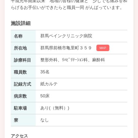
平成元年開業以来 地域の皆様の健康と 少しでも痛みを和
らげるお手伝いができたらと職員一同 がんばっています。
施設詳細
群馬ペインクリニック病院
名称
群馬県前橋市亀里町３５９
所在地
MAP
整形外科、ﾘﾊﾋﾞﾘﾃｰｼｮﾝ科、麻酔科
診療科目
35名
職員数
紙カルテ
記録方式
50床
病床数
あり(（無料）)
駐車場
なし
寮
アクセス