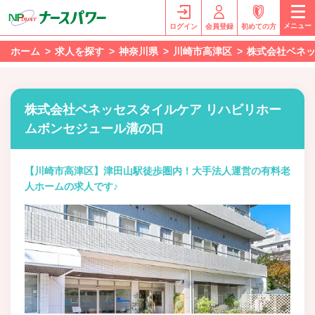
メニュー
ログイン
会員登録
初めての方
ホーム
求人を探す
神奈川県
川崎市高津区
株式会社ベネッ
株式会社ベネッセスタイルケア リハビリホー
ムボンセジュール溝の口
【川崎市高津区】津田山駅徒歩圏内！大手法人運営の有料老
人ホームの求人です♪