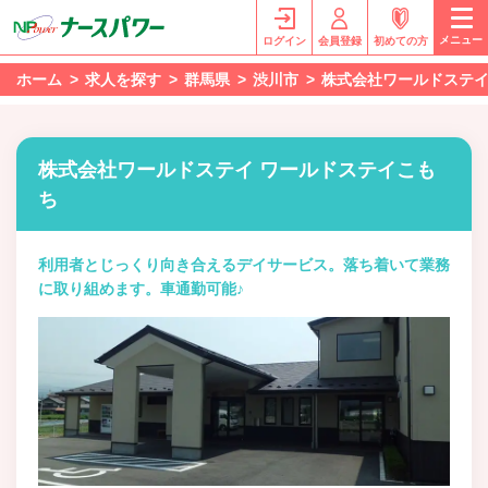
メニュー
ログイン
会員登録
初めての方
ホーム
求人を探す
群馬県
渋川市
株式会社ワールドステイ
株式会社ワールドステイ ワールドステイこも
ち
利用者とじっくり向き合えるデイサービス。落ち着いて業務
に取り組めます。車通勤可能♪