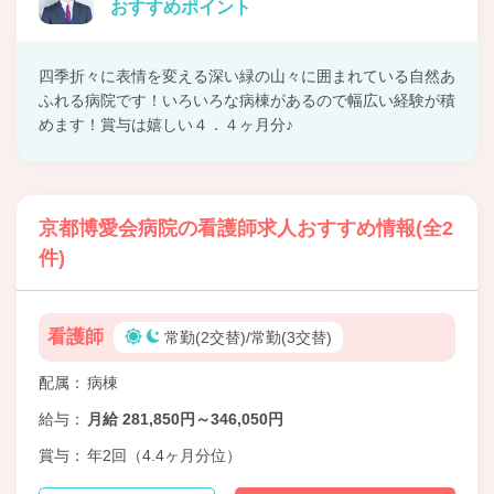
おすすめポイント
四季折々に表情を変える深い緑の山々に囲まれている自然あ
ふれる病院です！いろいろな病棟があるので幅広い経験が積
めます！賞与は嬉しい４．４ヶ月分♪
京都博愛会病院の看護師求人おすすめ情報(全2
件)
看護師
常勤(2交替)/常勤(3交替)
配属
病棟
給与
月給 281,850円～346,050円
賞与
年2回（4.4ヶ月分位）