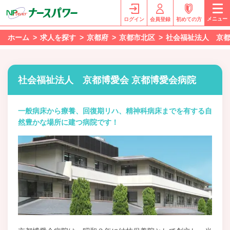
メニュー
ログイン
会員登録
初めての方
ホーム
求人を探す
京都府
京都市北区
社会福祉法人 京都
社会福祉法人 京都博愛会 京都博愛会病院
一般病床から療養、回復期リハ、精神科病床までを有する自
然豊かな場所に建つ病院です！