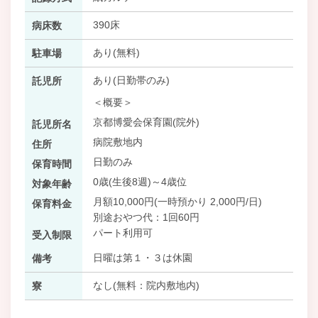
390床
病床数
あり(無料)
駐車場
あり(日勤帯のみ)
託児所
＜概要＞
京都博愛会保育園(院外)
託児所名
病院敷地内
住所
日勤のみ
保育時間
0歳(生後8週)～4歳位
対象年齢
月額10,000円(一時預かり 2,000円/日)
保育料金
別途おやつ代：1回60円
パート利用可
受入制限
日曜は第１・３は休園
備考
なし(無料：院内敷地内)
寮