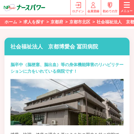
メニュー
ログイン
会員登録
初めての方
ホーム
求人を探す
京都府
京都市北区
社会福祉法人 京都
社会福祉法人 京都博愛会 冨田病院
脳卒中（脳梗塞、脳出血）等の身体機能障害のリハビリテー
ションに力をいれている病院です！