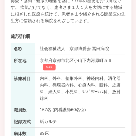
博愛・協調・健康の理念を基に７０年の歴史を持つ病院で
す。 病気だけでなく、患者さま１人１人を大切にする地域
に根ざした医療を続けて、患者さまや紹介される開業医の先
生方に信頼される病院をめざしています。
施設詳細
社会福祉法人 京都博愛会 冨田病院
名称
京都府京都市北区小山下内河原町５６
所在地
MAP
内科、外科、整形外科、神経内科、消化器
診療科目
内科、循環器内科、心療内科、眼科、皮膚
科、婦人科、小児科、ﾘﾊﾋﾞﾘﾃｰｼｮﾝ科、放射
線科
167名 (内看護師60名位)
職員数
紙カルテ
記録方式
99床
病床数