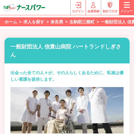
メニュー
ログイン
会員登録
初めての方
ホーム
求人を探す
奈良県
生駒郡三郷町
一般財団法人 信
一般財団法人 信貴山病院 ハートランドしぎさ
ん
出会った全ての人々が、その人らしくあるために、私達は優
しい看護を提供します。