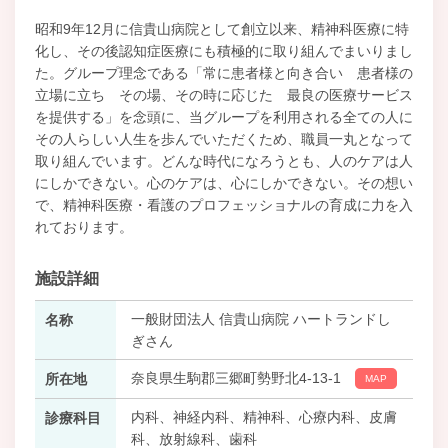
昭和9年12月に信貴山病院として創立以来、精神科医療に特
化し、その後認知症医療にも積極的に取り組んでまいりまし
た。グループ理念である「常に患者様と向き合い 患者様の
立場に立ち その場、その時に応じた 最良の医療サービス
を提供する」を念頭に、当グループを利用される全ての人に
その人らしい人生を歩んでいただくため、職員一丸となって
取り組んでいます。どんな時代になろうとも、人のケアは人
にしかできない。心のケアは、心にしかできない。その想い
で、精神科医療・看護のプロフェッショナルの育成に力を入
れております。
施設詳細
一般財団法人 信貴山病院 ハートランドし
名称
ぎさん
奈良県生駒郡三郷町勢野北4-13-1
所在地
MAP
内科、神経内科、精神科、心療内科、皮膚
診療科目
科、放射線科、歯科