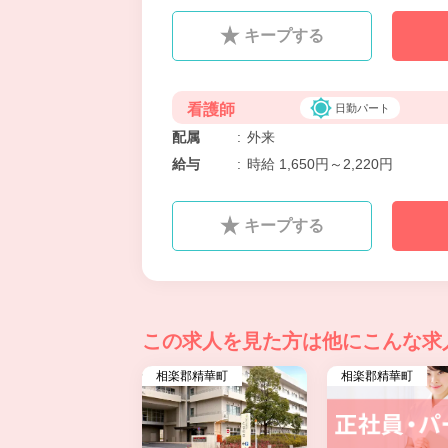
キープする
看護師
日勤パート
配属
:
外来
給与
:
時給 1,650円～2,220円
キープする
この求人を見た方は
他にこんな求
相楽郡精華町
相楽郡精華町