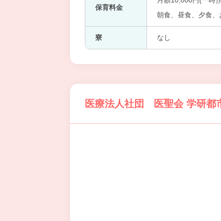
月額10,000円(一時預
保育料金
朝食、昼食、夕食、
寮
なし
医療法人社団 医聖会 学研都