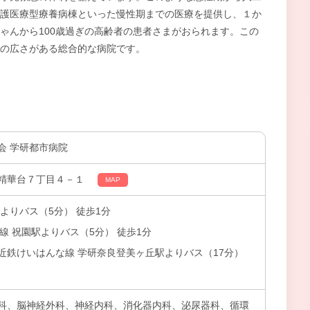
護医療型療養病棟といった慢性期までの医療を提供し、１か
ゃんから100歳過ぎの高齢者の患者さまがおられます。この
の広さがある総合的な病院です。
会 学研都市病院
精華台７丁目４－１
MAP
よりバス（5分） 徒歩1分
線 祝園駅よりバス（5分） 徒歩1分
近鉄けいはんな線 学研奈良登美ヶ丘駅よりバス（17分）
科、脳神経外科、神経内科、消化器内科、泌尿器科、循環