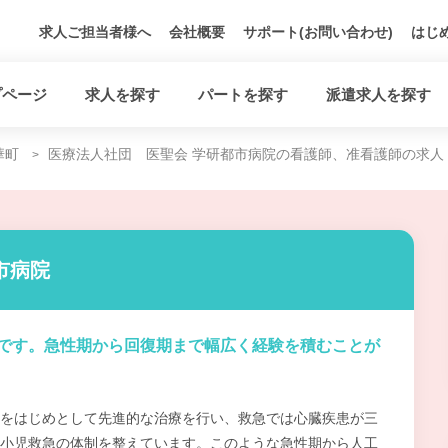
求人ご担当者様へ
会社概要
サポート(お問い合わせ)
はじ
プページ
求人を探す
パートを探す
派遣求人を探す
華町
医療法人社団 医聖会 学研都市病院の看護師、准看護師の求人
市病院
です。急性期から回復期まで幅広く経験を積むことが
をはじめとして先進的な治療を行い、救急では心臓疾患が三
小児救急の体制を整えています。このような急性期から人工