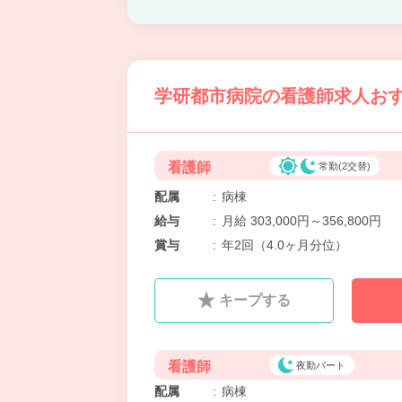
学研都市病院の看護師求人おす
看護師
常勤(2交替)
配属
:
病棟
給与
:
月給 303,000円～356,800円
賞与
:
年2回（4.0ヶ月分位）
キープする
看護師
夜勤パート
配属
:
病棟