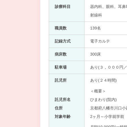
診療科目
器内科、眼科、耳鼻咽
射線科
職員数
139名
記録方式
電子カルテ
病床数
300床
駐車場
あり(３，０００円／
託児所
あり(２４時間)
＜概要＞
託児所名
ひまわり(院内)
住所
京都府八幡市川口小西
対象年齢
2ヶ月～小学就学前