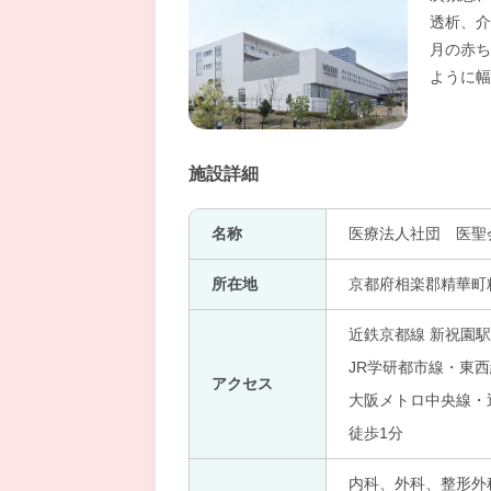
透析、介
月の赤ち
ように幅
施設詳細
名称
医療法人社団 医聖
所在地
京都府相楽郡精華町
近鉄京都線 新祝園駅
JR学研都市線・東西
アクセス
大阪メトロ中央線・
徒歩1分
内科、外科、整形外