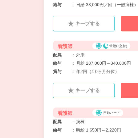
給与
:
日給 33,000円／回（一般病棟
キープする
看護師
常勤(2交替)
配属
:
外来
給与
:
月給 287,000円～340,800円
賞与
:
年2回（4.0ヶ月分位）
キープする
看護師
日勤パート
配属
:
病棟
給与
:
時給 1,650円～2,220円