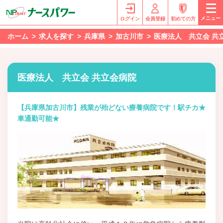
メニュー
ログイン
会員登録
初めての方
ホーム
求人を探す
兵庫県
加古川市
医療法人 共立会 共
医療法人 共立会 共立会病院
【兵庫県加古川市】残業が殆どない療養病院です！駅チカ★
車通勤可能★