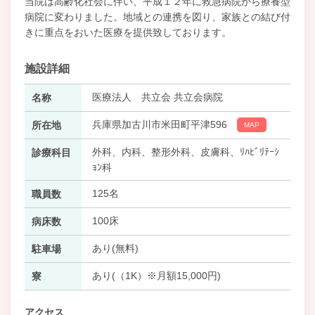
当院は高齢化社会に伴い、平成１２年に救急病院から療養型
病院に変わりました。地域との連携を図り、家族との結び付
きに重点をおいた医療を提供致しております。
施設詳細
医療法人 共立会 共立会病院
名称
兵庫県加古川市米田町平津596
所在地
MAP
外科、内科、整形外科、皮膚科、ﾘﾊﾋﾞﾘﾃｰｼ
診療科目
ｮﾝ科
125名
職員数
100床
病床数
あり(無料)
駐車場
あり(（1K）※月額15,000円)
寮
アクセス