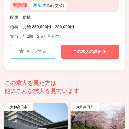
看護師
常勤(2交替)
配属
病棟
給与
月給 250,000円～290,000円
賞与
年2回（2.5カ月分位）
キープする
この求人の詳細
この求人を見た方は
他にこんな求人を見ています
大和高田市
大和高田市