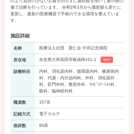
のより負担の少ないお腹を切らずに腹腔鏡を用いて最小限の
傷で治療を行っています。 令和2年3月から腹腔鏡も新たに
更新し、最新の医療機器で手術のできる環境を整えていま
す。
施設詳細
医療法人社団 憲仁会 中井記念病院
名称
奈良県大和高田市根成柿151-1
所在地
MAP
内科、消化器内科、循環器内科、糖尿病内
診療科目
科、代謝・内分泌内科、外科、消化器外
科、肛門外科、整形外科、ﾘﾊﾋﾞﾘﾃｰｼｮﾝ科、
眼科、脳神経外科
157名
職員数
電子カルテ
記録方式
80床
病床数