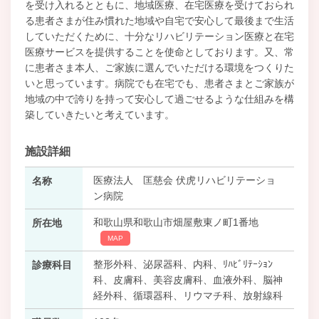
を受け入れるとともに、地域医療、在宅医療を受けておられ
る患者さまが住み慣れた地域や自宅で安心して最後まで生活
していただくために、十分なリハビリテーション医療と在宅
医療サービスを提供することを使命としております。又、常
に患者さま本人、ご家族に選んでいただける環境をつくりた
いと思っています。病院でも在宅でも、患者さまとご家族が
地域の中で誇りを持って安心して過ごせるような仕組みを構
築していきたいと考えています。
施設詳細
医療法人 匡慈会 伏虎リハビリテーショ
名称
ン病院
和歌山県和歌山市畑屋敷東ノ町1番地
所在地
MAP
整形外科、泌尿器科、内科、ﾘﾊﾋﾞﾘﾃｰｼｮﾝ
診療科目
科、皮膚科、美容皮膚科、血液外科、脳神
経外科、循環器科、リウマチ科、放射線科