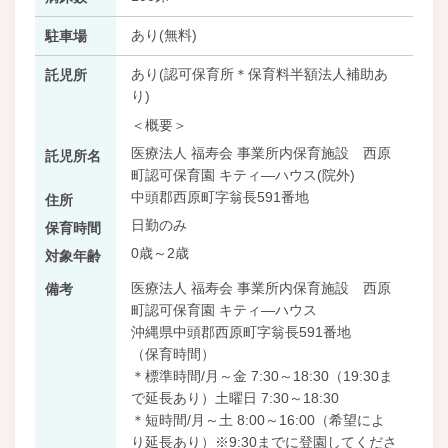
あり(無料)
駐車場
あり(認可保育所＊保育料半額法人補助あ
託児所
り)
＜概要＞
医療法人 福寿会 事業所内保育施設 西原
託児所名
町認可保育園 キティ―ハウス(院外)
中頭郡西原町字翁長591番地
住所
日勤のみ
保育時間
0歳～2歳
対象年齢
医療法人 福寿会 事業所内保育施設 西原
備考
町認可保育園 キティ―ハウス
沖縄県中頭郡西原町字翁長591番地
（保育時間）
＊標準時間/月～金 7:30～18:30（19:30ま
で延長あり）土曜日 7:30～18:30
＊短時間/月～土 8:00～16:00（希望によ
り延長あり）※9:30までに登園してくださ