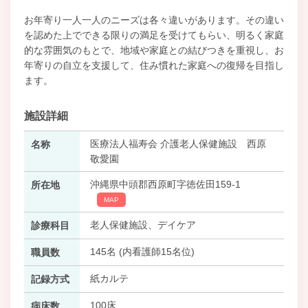
お年寄り一人一人のニーズは各々違いがあります。その違い
を認めた上でできる限りの満足を受けてもらい、明るく家庭
的な雰囲気のもとで、地域や家庭との結びつきを重視し、お
年寄りの自立を支援して、住み慣れた家庭への復帰を目指し
ます。
施設詳細
医療法人福寿会 介護老人保健施設 西原
名称
敬愛園
沖縄県中頭郡西原町字徳佐田159-1
所在地
MAP
老人保健施設、デイケア
診療科目
145名 (内看護師15名位)
職員数
紙カルテ
記録方式
100床
病床数