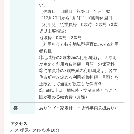
い。
（休園日）日曜日、祝祭日、年末年始
（12月29日から1月3日）※臨時休園日
（利用児）従業員枠：0歳時～2歳児（3歳
児以上要相談）
地域枠：0歳児～2歳児
（利用料金）特定地域型保育にかかる利用
者負担
①地域枠の3歳未満の利用園児は、西原町
が定める利用者負担額（月額）の保育料
②従業員枠の3歳未満の利用園児は、各在
住市町村が定める利用者負担額（月額）を
上限として当園が設定した保育料
③3歳以上は、地域枠・従業員枠ともに当
園が定める給食費（月額）
あり(１K＊家電付 ＊賃料半額負担あり)
寮
アクセス
バス 棚原バス停 徒歩10分