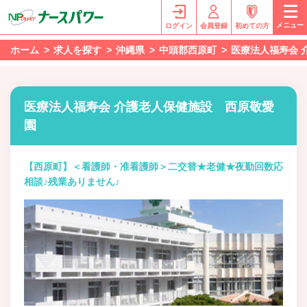
メニュー
ログイン
会員登録
初めての方
ホーム
求人を探す
沖縄県
中頭郡西原町
医療法人福寿会 
医療法人福寿会 介護老人保健施設 西原敬愛
園
【西原町】＜看護師・准看護師＞二交替★老健★夜勤回数応
相談♪残業ありません♪