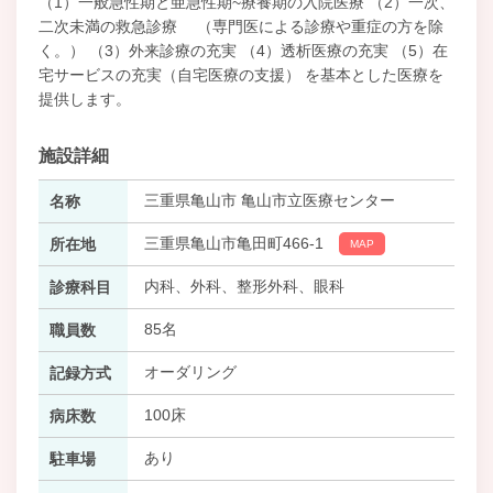
（1）一般急性期と亜急性期~療養期の入院医療 （2）一次、
二次未満の救急診療 （専門医による診療や重症の方を除
く。） （3）外来診療の充実 （4）透析医療の充実 （5）在
宅サービスの充実（自宅医療の支援） を基本とした医療を
提供します。
施設詳細
三重県亀山市 亀山市立医療センター
名称
三重県亀山市亀田町466-1
所在地
MAP
内科、外科、整形外科、眼科
診療科目
85名
職員数
オーダリング
記録方式
100床
病床数
あり
駐車場