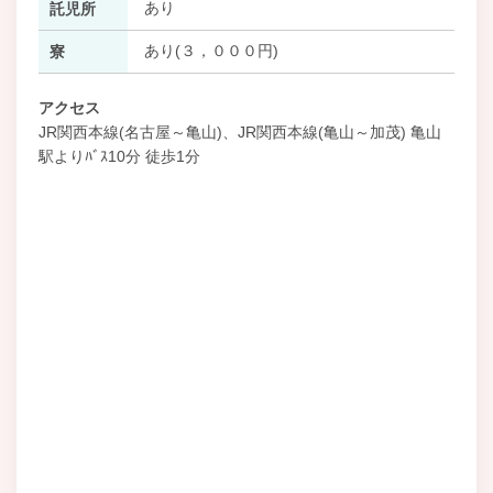
あり
託児所
あり(３，０００円)
寮
アクセス
JR関西本線(名古屋～亀山)、JR関西本線(亀山～加茂) 亀山
駅よりﾊﾞｽ10分 徒歩1分