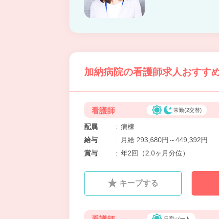
加納病院の看護師求人おすすめ情
看護師
常勤(2交替)
配属
:
病棟
給与
:
月給 293,680円～449,392円
賞与
:
年2回（2.0ヶ月分位）
キープする
日勤パート