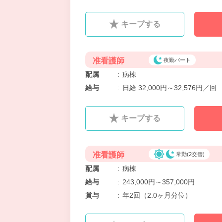
キープする
准看護師
夜勤パート
配属
:
病棟
給与
:
日給 32,000円～32,576円／回
キープする
准看護師
常勤(2交替)
配属
:
病棟
給与
:
243,000円～357,000円
賞与
:
年2回（2.0ヶ月分位）