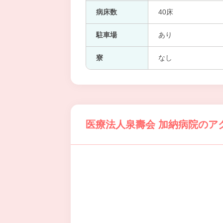
病床数
40床
駐車場
あり
寮
なし
医療法人泉壽会 加納病院のア