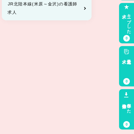
JR北陸本線(米原～金沢)の看護師
求人
求人
キープした
0
求人
最近見た
0
検索条件
保存した
0