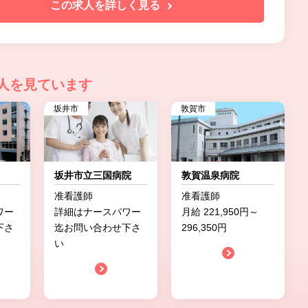
この求人を詳しく見る
人を見ています
坂井市
敦賀市
坂井市立三国病院
敦賀温泉病院
准看護師
准看護師
ワー
詳細はナースパワー
月給 221,950円～
下さ
迄お問い合わせ下さ
296,350円
い