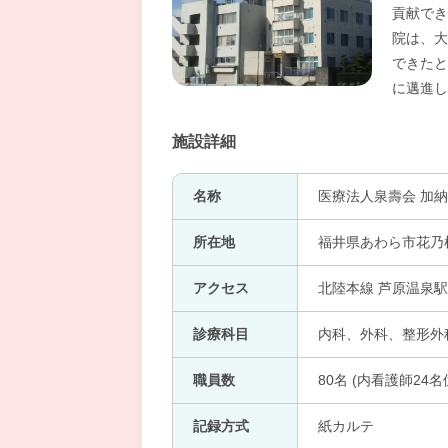
貢献でき
院は、大
できたと
に邁進し
施設詳細
名称
医療法人泉壽会 加
所在地
福井県あわら市花乃杜1
アクセス
北陸本線 芦原温泉駅
診療科目
内科、外科、整形外科
職員数
80名 (内看護師24名
記録方式
紙カルテ