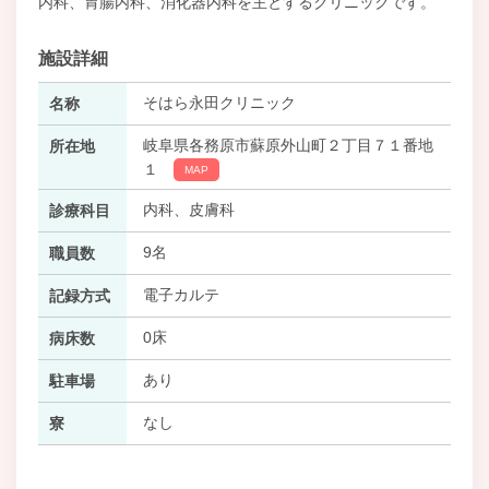
内科、胃腸内科、消化器内科を主とするクリニックです。
施設詳細
そはら永田クリニック
名称
岐阜県各務原市蘇原外山町２丁目７１番地
所在地
１
MAP
内科、皮膚科
診療科目
9名
職員数
電子カルテ
記録方式
0床
病床数
あり
駐車場
なし
寮