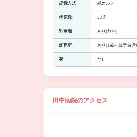
記録方式
紙カルテ
病床数
60床
駐車場
あり(無料)
託児所
あり(1歳～就学前児
寮
なし
田中病院のアクセス