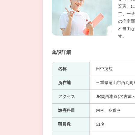
充実」に
て、一番
の病室面
不自由な
す。
施設詳細
名称
田中病院
所在地
三重県亀山市西丸町5
アクセス
JR関西本線(名古屋～
診療科目
内科、皮膚科
職員数
51名