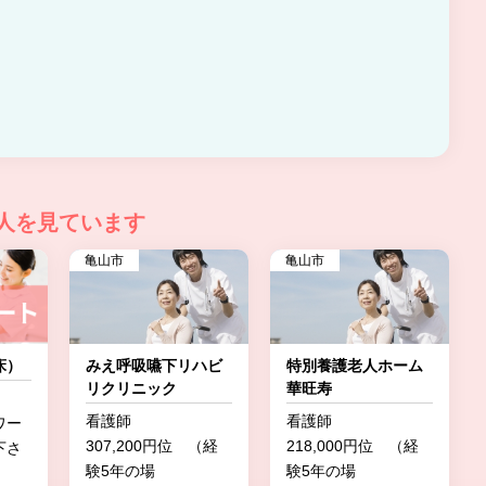
人を見ています
亀山市
亀山市
床）
みえ呼吸嚥下リハビ
特別養護老人ホーム
リクリニック
華旺寿
看護師
看護師
ワー
307,200円位 （経
218,000円位 （経
下さ
験5年の場
験5年の場