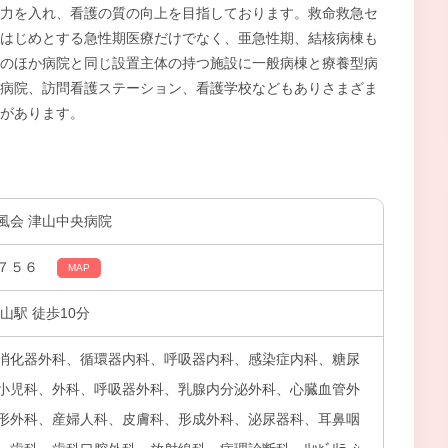
力を入れ、看護の質の向上を目指しております。救命救急セ
はじめとする急性期医療だけでなく、亜急性期、結核病棟も
のほか病院と同じ設置主体の持つ施設に一般病棟と療養型病
病院、訪問看護ステーション、看護学校などもありさまざま
があります。
風会 津山中央病院
７５６
MAP
山駅 徒歩10分
消化器外科、循環器内科、呼吸器内科、感染症内科、糖尿
小児科、外科、呼吸器外科、乳腺内分泌外科、心臓血管外
形外科、産婦人科、皮膚科、形成外科、泌尿器科、耳鼻咽