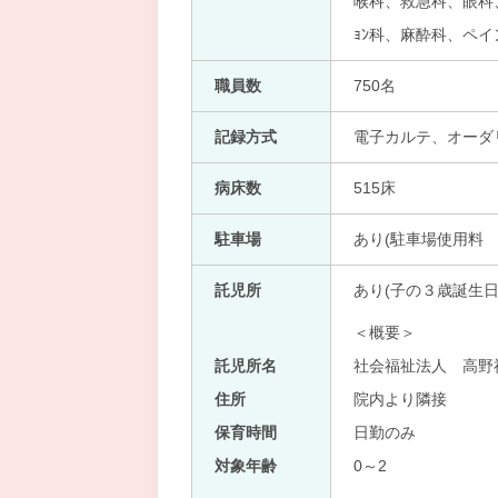
喉科、救急科、眼科、
ｮﾝ科、麻酔科、ペ
職員数
750名
記録方式
電子カルテ、オーダ
病床数
515床
駐車場
あり(駐車場使用料
託児所
あり(子の３歳誕生日
＜概要＞
託児所名
社会福祉法人 高野
住所
院内より隣接
保育時間
日勤のみ
対象年齢
0～2