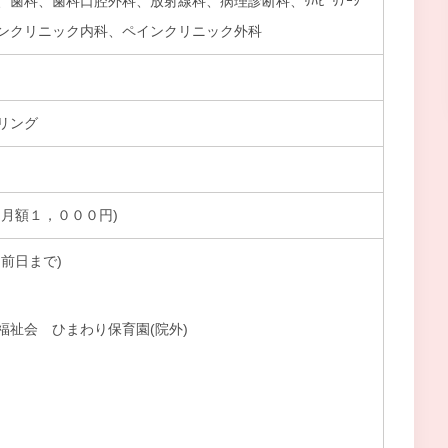
歯科、歯科口腔外科、放射線科、病理診断科、ﾘﾊﾋﾞﾘﾃｰｼ
インクリニック内科、ペインクリニック外科
リング
 月額１，０００円)
前日まで)
福祉会 ひまわり保育園(院外)