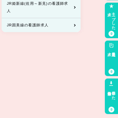
JR姫新線(佐用～新見)の看護師求
人
求人
キープした
JR因美線の看護師求人
0
求人
最近見た
0
検索条件
保存した
0