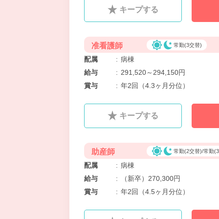
キープする
准看護師
常勤(3交替)
配属
:
病棟
給与
:
291,520～294,150円
賞与
:
年2回（4.3ヶ月分位）
キープする
助産師
常勤(2交替)/常勤(
配属
:
病棟
給与
:
（新卒）270,300円
賞与
:
年2回（4.5ヶ月分位）