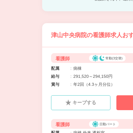
津山中央病院の看護師求人おす
看護師
常勤(3交替)
配属
:
病棟
給与
:
291,520～294,150円
賞与
:
年2回（4.3ヶ月分位）
キープする
看護師
日勤パート
配属
:
病棟,外来,透析室