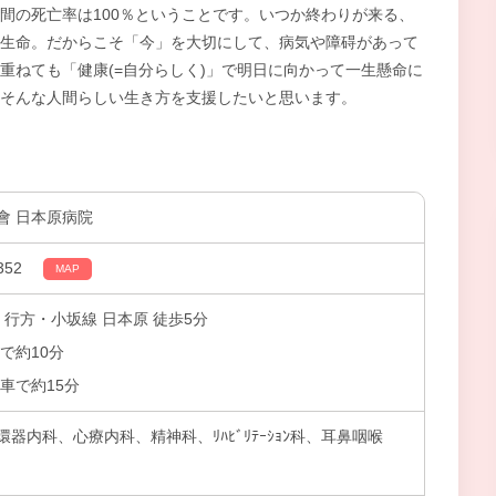
間の死亡率は100％ということです。いつか終わりが来る、
生命。だからこそ「今」を大切にして、病気や障碍があって
重ねても「健康(=自分らしく)」で明日に向かって一生懸命に
そんな人間らしい生き方を支援したいと思います。
會 日本原病院
52
MAP
 行方・小坂線 日本原 徒歩5分
で約10分
車で約15分
器内科、心療内科、精神科、ﾘﾊﾋﾞﾘﾃｰｼｮﾝ科、耳鼻咽喉