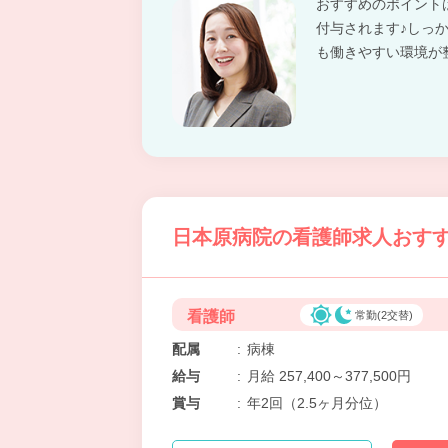
おすすめのポイント
付与されます♪しっ
も働きやすい環境が
日本原病院の看護師求人おすす
看護師
常勤(2交替)
配属
:
病棟
給与
:
月給 257,400～377,500円
賞与
:
年2回（2.5ヶ月分位）