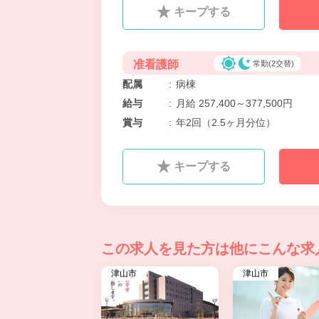
キープする
准看護師
常勤(2交替)
配属
:
病棟
給与
:
月給 257,400～377,500円
賞与
:
年2回（2.5ヶ月分位）
キープする
この求人を見た方は
他にこんな求
津山市
津山市