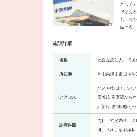
として人
限りある
も、歳を
生きる。
施設詳細
名称
社会医療法人 清風
所在地
岡山県津山市日本原3
バス 中鉄ほくぶバス
アクセス
因美線 高野駅から車
姫新線 勝間田駅から
内科、神経内科、循環
診療科目
科、眼科、放射線科