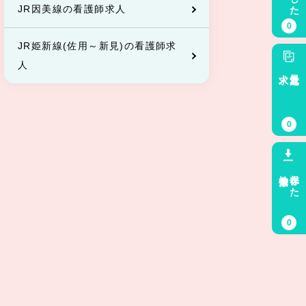
JR因美線の看護師求人
0
JR姫新線(佐用～新見)の看護師求
人
求人
最近見た
0
検索条件
保存した
0