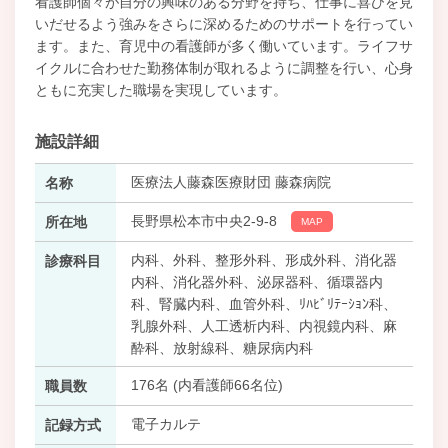
看護師個々が自分の興味のある分野を持ち、仕事に喜びを見
いだせるよう強みをさらに深めるためのサポートを行ってい
ます。また、育児中の看護師が多く働いています。ライフサ
イクルに合わせた勤務体制が取れるように調整を行い、心身
ともに充実した職場を実現しています。
施設詳細
医療法人藤森医療財団 藤森病院
名称
長野県松本市中央2-9-8
所在地
MAP
内科、外科、整形外科、形成外科、消化器
診療科目
内科、消化器外科、泌尿器科、循環器内
科、腎臓内科、血管外科、ﾘﾊﾋﾞﾘﾃｰｼｮﾝ科、
乳腺外科、人工透析内科、内視鏡内科、麻
酔科、放射線科、糖尿病内科
176名 (内看護師66名位)
職員数
電子カルテ
記録方式