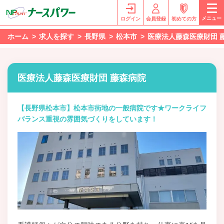
メニュー
ログイン
会員登録
初めての方
ホーム
求人を探す
長野県
松本市
医療法人藤森医療財団 
医療法人藤森医療財団 藤森病院
【長野県松本市】松本市街地の一般病院です★ワークライフ
バランス重視の雰囲気づくりをしています！