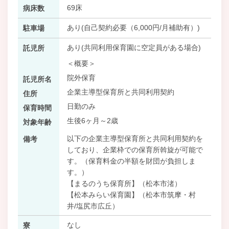
69床
病床数
あり(自己契約必要（6,000円/月補助有）)
駐車場
あり(共同利用保育園に空定員がある場合)
託児所
＜概要＞
院外保育
託児所名
企業主導型保育所と共同利用契約
住所
日勤のみ
保育時間
生後6ヶ月～2歳
対象年齢
以下の企業主導型保育所と共同利用契約を
備考
しており、企業枠での保育所斡旋が可能で
す。（保育料金の半額を財団が負担しま
す。）
【まるのうち保育所】（松本市渚）
【松本みらい保育園】（松本市筑摩・村
井/塩尻市広丘）
なし
寮