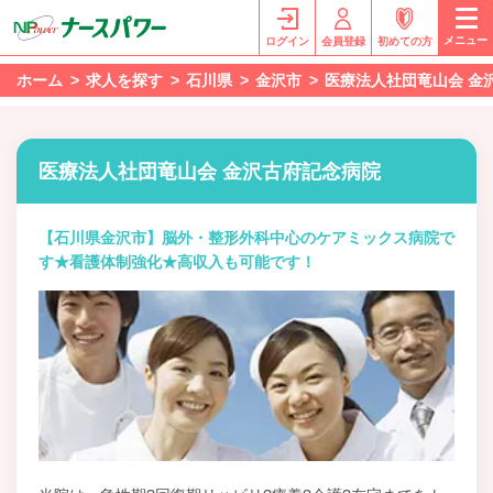
メニュー
ログイン
会員登録
初めての方
ホーム
求人を探す
石川県
金沢市
医療法人社団竜山会 金
医療法人社団竜山会 金沢古府記念病院
【石川県金沢市】脳外・整形外科中心のケアミックス病院で
す★看護体制強化★高収入も可能です！