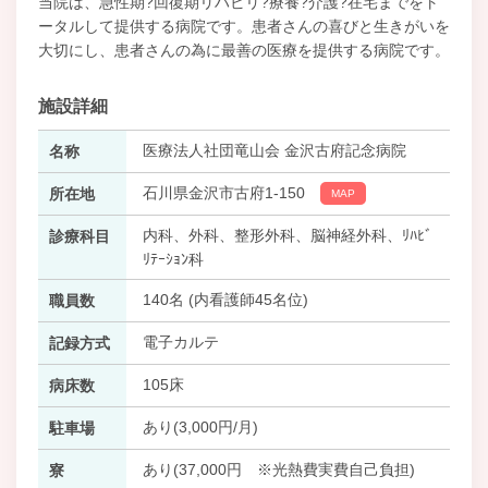
当院は、急性期?回復期リハビリ?療養?介護?在宅までをト
ータルして提供する病院です。患者さんの喜びと生きがいを
大切にし、患者さんの為に最善の医療を提供する病院です。
施設詳細
医療法人社団竜山会 金沢古府記念病院
名称
石川県金沢市古府1-150
所在地
MAP
内科、外科、整形外科、脳神経外科、ﾘﾊﾋﾞ
診療科目
ﾘﾃｰｼｮﾝ科
140名 (内看護師45名位)
職員数
電子カルテ
記録方式
105床
病床数
あり(3,000円/月)
駐車場
あり(37,000円 ※光熱費実費自己負担)
寮