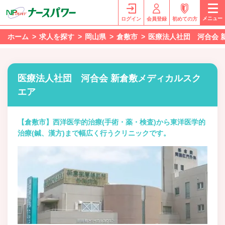
メニュー
ログイン
会員登録
初めての方
ホーム
求人を探す
岡山県
倉敷市
医療法人社団 河合会 
医療法人社団 河合会 新倉敷メディカルスク
エア
【倉敷市】西洋医学的治療(手術・薬・検査)から東洋医学的
治療(鍼、漢方)まで幅広く行うクリニックです。