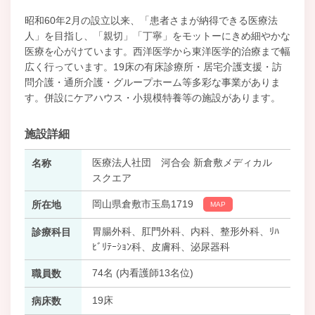
昭和60年2月の設立以来、「患者さまが納得できる医療法
人」を目指し、「親切」「丁寧」をモットーにきめ細やかな
医療を心がけています。西洋医学から東洋医学的治療まで幅
広く行っています。19床の有床診療所・居宅介護支援・訪
問介護・通所介護・グループホーム等多彩な事業がありま
す。併設にケアハウス・小規模特養等の施設があります。
施設詳細
医療法人社団 河合会 新倉敷メディカル
名称
スクエア
岡山県倉敷市玉島1719
所在地
MAP
胃腸外科、肛門外科、内科、整形外科、ﾘﾊ
診療科目
ﾋﾞﾘﾃｰｼｮﾝ科、皮膚科、泌尿器科
74名 (内看護師13名位)
職員数
19床
病床数