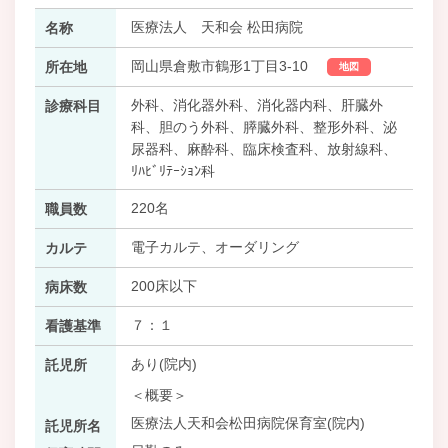
医療法人 天和会 松田病院
名称
岡山県倉敷市鶴形1丁目3-10
所在地
地図
外科、消化器外科、消化器内科、肝臓外
診療科目
科、胆のう外科、膵臓外科、整形外科、泌
尿器科、麻酔科、臨床検査科、放射線科、
ﾘﾊﾋﾞﾘﾃｰｼｮﾝ科
220名
職員数
電子カルテ、オーダリング
カルテ
200床以下
病床数
７：１
看護基準
あり(院内)
託児所
＜概要＞
医療法人天和会松田病院保育室(院内)
託児所名