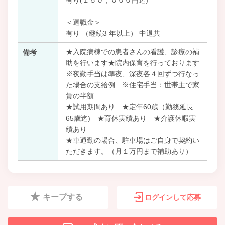
＜退職金＞
有り （継続3 年以上） 中退共
★入院病棟での患者さんの看護、診療の補
備考
助を行います★院内保育を行っております
※夜勤手当は準夜、深夜各４回ずつ行なっ
た場合の支給例 ※住宅手当：世帯主で家
賃の半額
★試用期間あり ★定年60歳（勤務延長
65歳迄) ★育休実績あり ★介護休暇実
績あり
★車通勤の場合、駐車場はご自身で契約い
ただきます。（月１万円まで補助あり）
キープする
ログインして応募