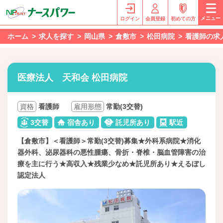
メニュー
ログイン
会員登録
初めての方
ホーム
求人を探す
岡山県
倉敷市
松田病院
看護師の求
医療法人 天和会 松田病院
資格
看護師
雇用形態
常勤(3交替)
3交替
宿舎あり
託児所あり
駅近
【倉敷市】＜看護師＞常勤(3交替)募集★外科系病院★消化
器外科、泌尿器科の悪性腫瘍、骨折・脊椎・脳血管障害の治
療を主に行う★高収入★残業少なめ★託児所あり★えるぼし
認定法人