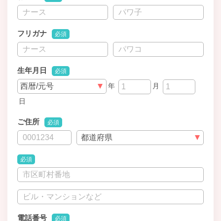
フリガナ
必須
生年月日
必須
年
月
日
ご住所
必須
必須
電話番号
必須