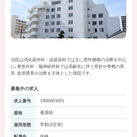
当院は消化器外科・泌尿器科では主に悪性腫瘍の治療を中心
に､整形外科・脳神経外科では高齢化に伴う骨折や脊椎の異
常､血管障害の治療を主体とした病院です。
募集中の求人
1900003601
求人番号
看護師
資格
常勤(3交替)
雇用形態
病棟
配属先