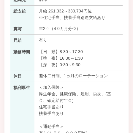
月給 261,332～339,794円位
総支給
※住宅手当、扶養手当別途支給あり
年2回（4.0カ月分位）
賞与
有り
昇給
【日 勤】8:30～17:30
勤務時間
【準 夜】16:30～1:30
【深 夜】0:30～9:30
週休二日制、1ヵ月のローテーション
休日
＜加入保険＞
福利厚生
厚生年金、健康保険、雇用、労災、(基
金、確定給付年金)
住宅手当あり
扶養手当あり
＜通勤手当＞
有り(１５０，０００円迄)