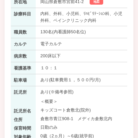
岡山県倉敷市宮前41-2
所在地
地図
内科、外科、小児科、ﾘﾊﾋﾞﾘﾃｰｼｮﾝ科、小児
診療科目
外科、ペインクリニック内科
130名(内看護師50名位)
職員数
電子カルテ
カルテ
200床以下
病床数
１０：１
看護基準
あり(駐車費用１，５００円/月)
駐車場
あり(※備考参照)
託児所
＜概要＞
キッズコート倉敷北(院外)
託児所名
倉敷市青江908-1 メディカ倉敷北内
住所
日勤のみ
保育時間
0歳（2ヵ月）～6歳(就学前)
対象年齢