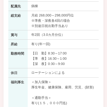
病棟
配属先
月給 268,000～298,000円位
総支給
※準夜・深夜各4回の場合
※別途日祝出勤手当あり
年2回（3.0カ月分位）
賞与
有り(年一回)
昇給
【日 勤】8:30～17:00
勤務時間
【準 夜】16:30～1:00
【深 夜】0:30～9:00
ローテーションによる
休日
＜加入保険＞
福利厚生
厚生年金、健康保険、雇用、労災、(財形)
＜通勤手当＞
有り(１５，０００円迄)