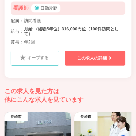
看護師
日勤常勤
配属
訪問看護
月給 （経験5年位）316,000円位（100件訪問とし
給与
て）
賞与
年2回
キープする
この求人の詳細
この求人を見た方は
他にこんな求人を見ています
長崎市
長崎市