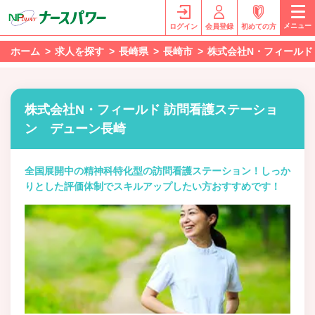
メニュー
ログイン
会員登録
初めての方
ホーム
求人を探す
長崎県
長崎市
株式会社N・フィールド
株式会社N・フィールド 訪問看護ステーショ
ン デューン長崎
全国展開中の精神科特化型の訪問看護ステーション！しっか
りとした評価体制でスキルアップしたい方おすすめです！