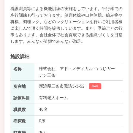
看護職員等による機能訓練の実施をしています。平行棒での
歩行訓練も行っております。健康体操や口腔体操、編み物や
将棋、調理レク、などのレクリエーションを行いご利用者様
に楽しんで頂く時間を提供しています。また、季節ごとの行
事もあります。会社全体で社会貢献できる組織づくりを目指
します。みんなが笑顔でみんなが満足。
施設詳細
株式会社 アド・メディカル つつじガー
名称
デン三条
新潟県三条市諏訪3-3-52
所在地
MAP
有料老人ホーム
診療科目
46名
職員数
0床
病床数
あり
駐車場