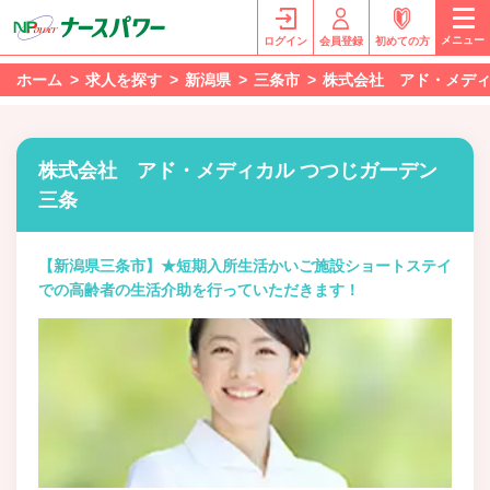
メニュー
ログイン
会員登録
初めての方
ホーム
求人を探す
新潟県
三条市
株式会社 アド・メディ
株式会社 アド・メディカル つつじガーデン
三条
【新潟県三条市】★短期入所生活かいご施設ショートステイ
での高齢者の生活介助を行っていただきます！