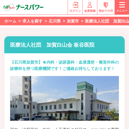
メニュー
ログイン
会員登録
初めての方
ホーム
求人を探す
石川県
加賀市
医療法人社団 加賀白山
医療法人社団 加賀白山会 板谷医院
【石川県加賀市】★内科・泌尿器科・血液透析・整形外科の
診療科を持つ医療機関です！ご連絡お待ちしております！