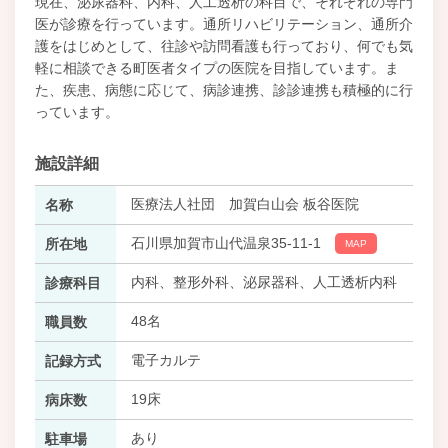
現在、泌尿器科、内科、人工透析の科目で、それぞれの専門
医が診療を行っています。通所リハビリテーション、通所介
護をはじめとして、往診や訪問看護も行っており、何でも気
軽に相談できる町医者タイプの医院を目指しています。ま
た、疾患、病態に応じて、病診連携、診診連携も積極的に行
っています。
施設詳細
医療法人社団 加賀白山会 板谷医院
名称
石川県加賀市山代温泉35-11-1
所在地
MAP
内科、整形外科、泌尿器科、人工透析内科
診療科目
48名
職員数
電子カルテ
記録方式
19床
病床数
あり
駐車場