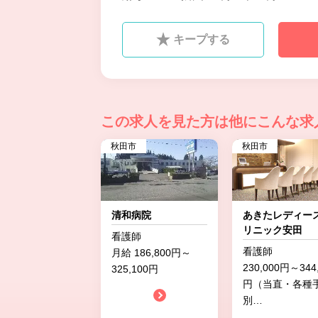
キープする
この求人を見た方は
他にこんな求
秋田市
秋田市
清和病院
あきたレディー
リニック安田
看護師
看護師
月給 186,800円～
230,000円～344
325,100円
円（当直・各種
別
…