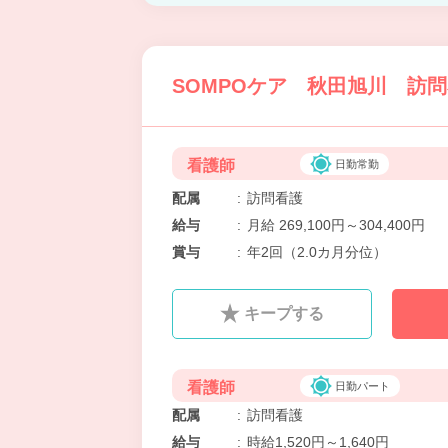
SOMPOケア 秋田旭川 訪問
看護師
日勤常勤
配属
:
訪問看護
給与
:
月給 269,100円～304,400円
賞与
:
年2回（2.0カ月分位）
キープする
看護師
日勤パート
配属
:
訪問看護
給与
:
時給1,520円～1,640円