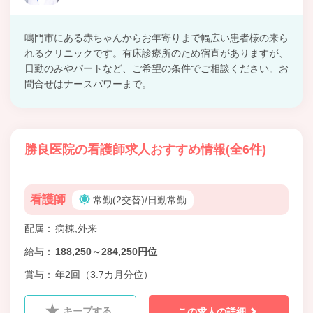
鳴門市にある赤ちゃんからお年寄りまで幅広い患者様の来ら
れるクリニックです。有床診療所のため宿直がありますが、
日勤のみやパートなど、ご希望の条件でご相談ください。お
問合せはナースパワーまで。
勝良医院の看護師求人おすすめ情報(全6件)
看護師
常勤(2交替)/日勤常勤
配属
病棟,外来
給与
188,250～284,250円位
賞与
年2回（3.7カ月分位）
キープする
この求人の詳細