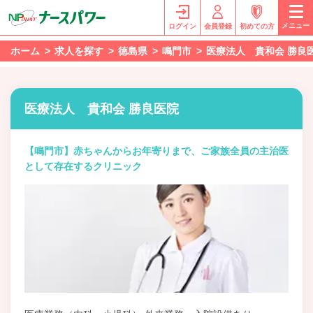
メニュー
ログイン
会員登録
初めての方
ホーム
求人を探す
徳島県
鳴門市
医療法人 貴和会 勝良
医療法人 貴和会 勝良医院
【鳴門市】赤ちゃんからお年寄りまで、ご家族全員の主治医
として存在するクリニック