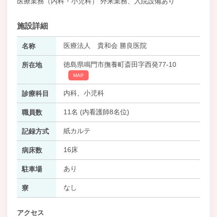
医療業務（内科・小児科） 外来業務、入院設備あり
施設詳細
医療法人 貴和会 勝良医院
名称
徳島県鳴門市撫養町斎田字西発77-10
所在地
MAP
内科、小児科
診療科目
11名 (内看護師8名位)
職員数
紙カルテ
記録方式
16床
病床数
あり
駐車場
なし
寮
アクセス