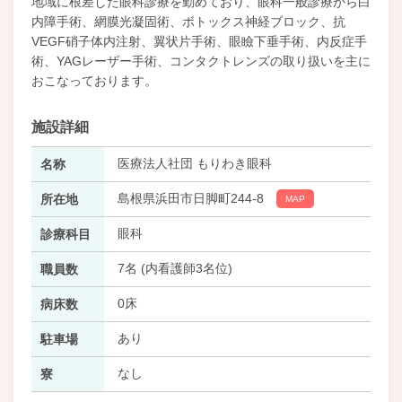
地域に根差した眼科診療を勤めており、眼科一般診療から白
内障手術、網膜光凝固術、ボトックス神経ブロック、抗
VEGF硝子体内注射、翼状片手術、眼瞼下垂手術、内反症手
術、YAGレーザー手術、コンタクトレンズの取り扱いを主に
おこなっております。
施設詳細
医療法人社団 もりわき眼科
名称
島根県浜田市日脚町244-8
所在地
MAP
眼科
診療科目
7名 (内看護師3名位)
職員数
0床
病床数
あり
駐車場
なし
寮