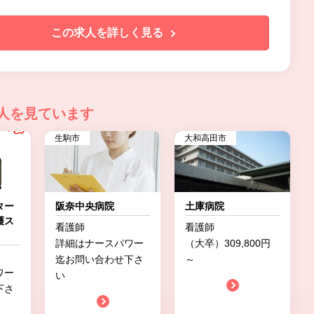
この求人を詳しく見る
人を見ています
生駒市
大和高田市
ター
阪奈中央病院
土庫病院
護ス
看護師
看護師
詳細はナースパワー
（大卒）309,800円
迄お問い合わせ下さ
～
ワー
い
下さ