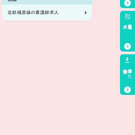
0
近鉄橿原線の看護師求人
求人
最近見た
0
検索条件
保存した
0