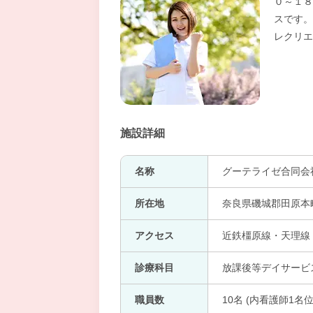
０～１８
スです。
レクリエ
施設詳細
名称
グーテライゼ合同会
所在地
奈良県磯城郡田原本町
アクセス
近鉄橿原線・天理線・
診療科目
放課後等デイサービ
職員数
10名 (内看護師1名位