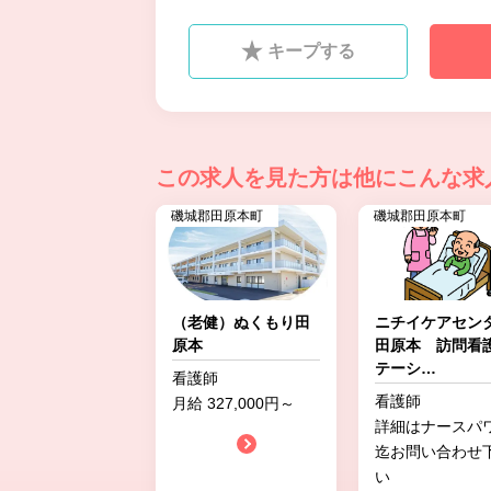
キープする
この求人を見た方は
他にこんな求
磯城郡田原本町
磯城郡田原本町
（老健）ぬくもり田
ニチイケアセン
原本
田原本 訪問看
テーシ
…
看護師
看護師
月給 327,000円～
詳細はナースパ
迄お問い合わせ
い