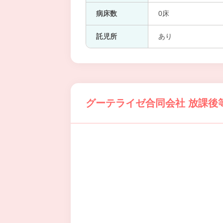
病床数
0床
託児所
あり
グーテライゼ合同会社 放課後