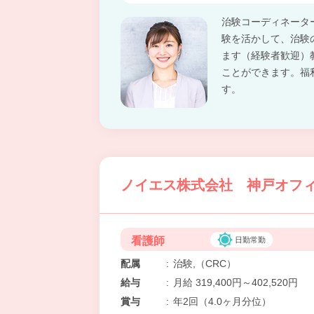
治験コーディネータ
験を活かして、治験
ます（経験者歓迎）
ことができます。福
す。
ノイエス株式会社 神戸オフィ
看護師
日勤常勤
配属
:
治験,（CRC）
給与
:
月給 319,400円～402,520円
賞与
:
年2回（4.0ヶ月分位）