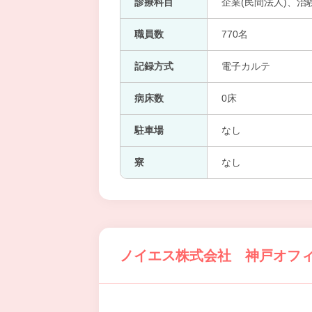
診療科目
企業(民間法人)、治
職員数
770名
記録方式
電子カルテ
病床数
0床
駐車場
なし
寮
なし
ノイエス株式会社 神戸オフ