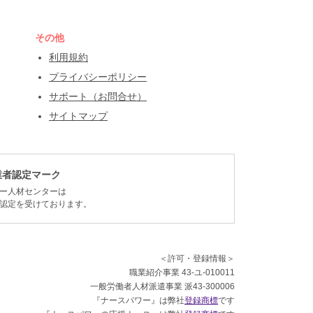
その他
利用規約
プライバシーポリシー
サポート（お問合せ）
サイトマップ
業者認定マーク
ー人材センターは
認定を受けております。
＜許可・登録情報＞
職業紹介事業 43-ユ-010011
一般労働者人材派遣事業 派43-300006
『ナースパワー』は弊社
登録商標
です