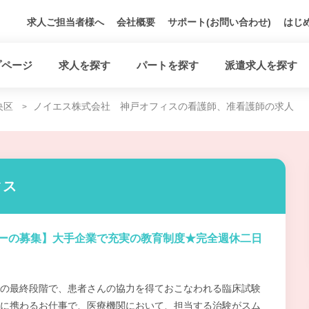
求人ご担当者様へ
会社概要
サポート(お問い合わせ)
はじ
プページ
求人を探す
パートを探す
派遣求人を探す
央区
ノイエス株式会社 神戸オフィスの看護師、准看護師の求人
ィス
ターの募集】大手企業で充実の教育制度★完全週休二日
の最終段階で、患者さんの協力を得ておこなわれる臨床試験
に携わるお仕事で、医療機関において、担当する治験がスム