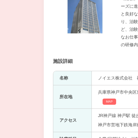
ーズに進
と良好な
り、治験
ど、治験
なお仕事
の研修内
施設詳細
名称
ノイエス株式会社 
兵庫県神戸市中央区東
所在地
MAP
JR神戸線 神戸駅 徒
アクセス
神戸市営地下鉄海岸線