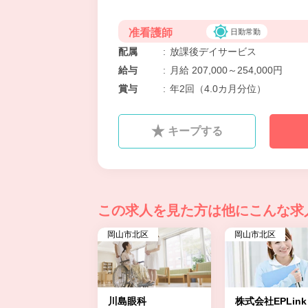
准看護師
日勤常勤
配属
:
放課後デイサービス
給与
:
月給 207,000～254,000円
賞与
:
年2回（4.0カ月分位）
キープする
この求人を見た方は
他にこんな求
岡山市北区
岡山市北区
川島眼科
株式会社EPLin