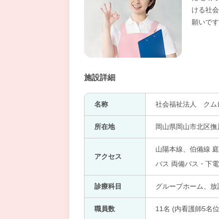
ける社会
願いです
施設詳細
名称
社会福祉法人 クム
所在地
岡山県岡山市北区撫川
山陽本線、伯備線 
アクセス
バス 両備バス・下電
診療科目
グループホーム、放
職員数
11名 (内看護師5名位