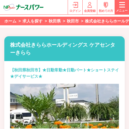
メニュー
ログイン
会員登録
初めての方
ホーム
求人を探す
秋田県
秋田市
株式会社きららホールデ
株式会社きららホールディングス ケアセンタ
ーきらら
【秋田県秋田市】★日勤常勤★日勤パート★ショートステイ
★デイサービス★