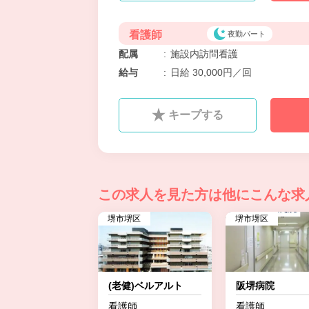
看護師
夜勤パート
配属
:
施設内訪問看護
給与
:
日給 30,000円／回
キープする
この求人を見た方は
他にこんな求
堺市堺区
堺市堺区
(老健)ベルアルト
阪堺病院
看護師
看護師