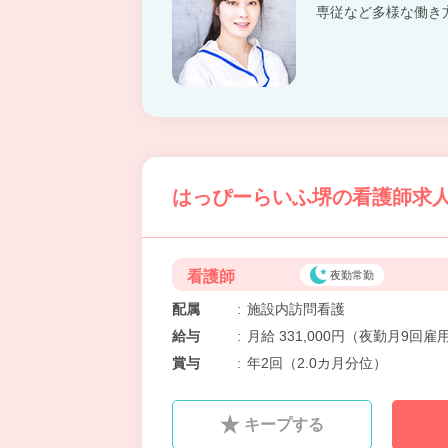
専従など多様な働き
はっぴーらいふ堺の看護師求人
看護師
夜勤常勤
配属
:
施設内訪問看護
給与
:
月給 331,000円（夜勤月9回
賞与
:
年2回（2.0カ月分位）
キープする