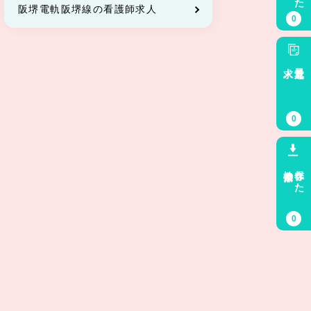
阪堺電軌阪堺線の看護師求人
0
求人
最近見た
0
検索条件
保存した
0