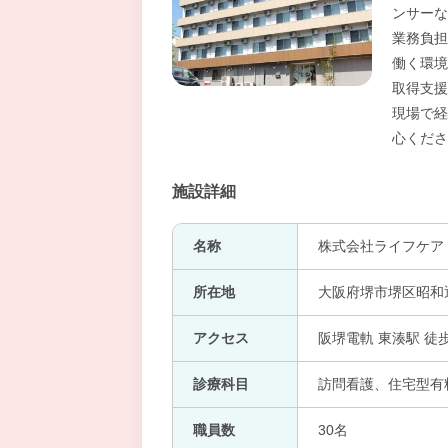
ンサーな
業務負担
働く環境
取得支援
現場で経
心くださ
施設詳細
名称
株式会社ライフケア
所在地
大阪府堺市堺区昭和通
アクセス
阪堺電軌 東湊駅 徒
診療科目
訪問看護、住宅型有
職員数
30名